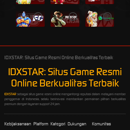
i
i
i
IDXSTAR: Situs Game Resmi Online Berkualitas Terbaik
IDXSTAR: Situs Game Resmi
Online Berkualitas Terbaik
IDXSTAR
sebagai situs game resmi online mengantongi reputasi dalam melayani member
penggemar di Indonesia, selalu berinovasi memberikan permainan pilihan berkualitas
premium dengan layanan support 24 jam.
Kebijaksanaan
Platform
Kategori
Dukungan
Komunitas