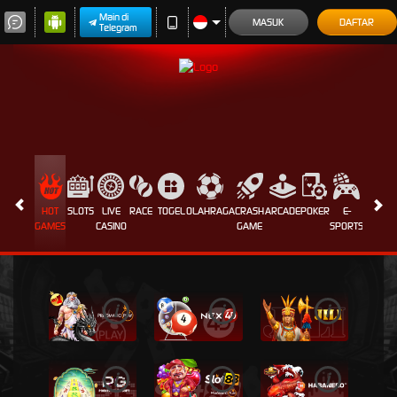
Main di
MASUK
DAFTAR
Telegram
HOT
SLOTS
LIVE
RACE
TOGEL
OLAHRAGA
CRASH
ARCADE
POKER
E-
SABUN
GAMES
CASINO
GAME
SPORTS
AYAM
i
i
i
i
i
i