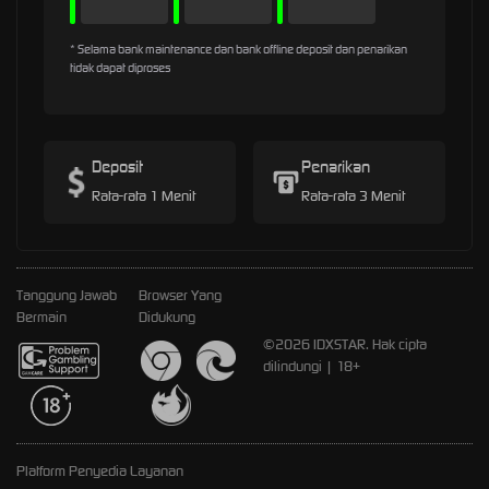
* Selama bank maintenance dan bank offline deposit dan penarikan
tidak dapat diproses
Deposit
Penarikan
Rata-rata 1 Menit
Rata-rata 3 Menit
Tanggung Jawab
Browser Yang
Bermain
Didukung
©2026 IDXSTAR. Hak cipta
dilindungi | 18+
Platform Penyedia Layanan