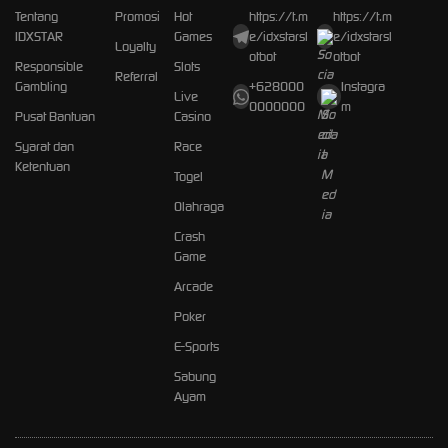
Tentang
Promosi
Hot
https://t.m
https://t.m
IDXSTAR
Games
e/idxstarsl
e/idxstarsl
Loyalty
otbot
otbot
Responsible
Slots
Referral
Gambling
+628000
Instagra
Live
0000000
m
Pusat Bantuan
Casino
Syarat dan
Race
Ketentuan
Togel
Olahraga
Crash
Game
Arcade
Poker
E-Sports
Sabung
Ayam