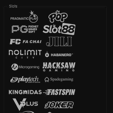
Slots