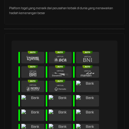
Platform togel yang menarik dari perusahan terbaik di dunia yang menawarkan
hadiah kemenangan besar