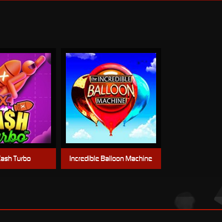
Cash Turbo
Incredible Balloon Machine