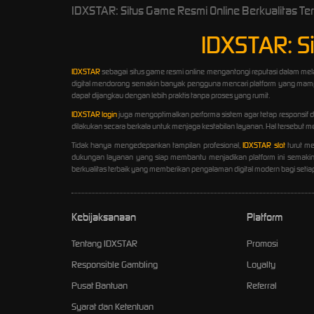
IDXSTAR: Situs Game Resmi Online Berkualitas Te
IDXSTAR: S
IDXSTAR
sebagai situs game resmi online mengantongi reputasi dalam me
digital mendorong semakin banyak pengguna mencari platform yang mamp
dapat dijangkau dengan lebih praktis tanpa proses yang rumit.
IDXSTAR login
juga mengoptimalkan performa sistem agar tetap responsif d
dilakukan secara berkala untuk menjaga kestabilan layanan. Hal tersebu
Tidak hanya mengedepankan tampilan profesional,
IDXSTAR slot
turut me
dukungan layanan yang siap membantu menjadikan platform ini semakin
berkualitas terbaik yang memberikan pengalaman digital modern bagi seti
Kebijaksanaan
Platform
Tentang IDXSTAR
Promosi
Responsible Gambling
Loyalty
Pusat Bantuan
Referral
Syarat dan Ketentuan