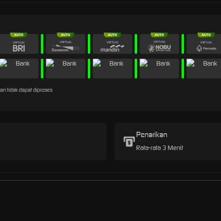
an tidak dapat diproses
Penarikan
Rata-rata 3 Menit