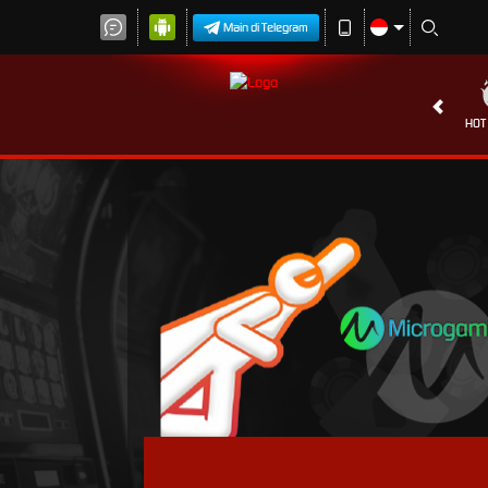
Main di Telegram
HOT