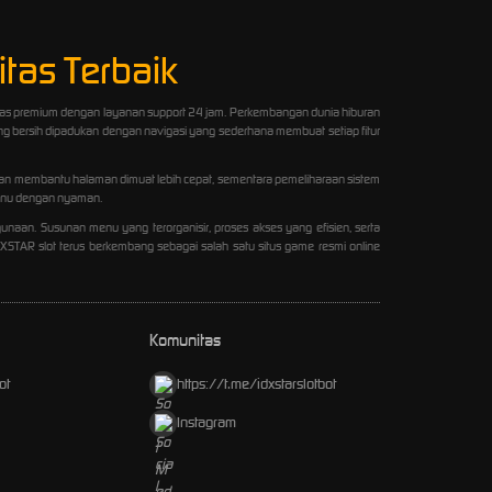
tas Terbaik
litas premium dengan layanan support 24 jam. Perkembangan dunia hiburan
 bersih dipadukan dengan navigasi yang sederhana membuat setiap fitur
ringan membantu halaman dimuat lebih cepat, sementara pemeliharaan sistem
menu dengan nyaman.
aan. Susunan menu yang terorganisir, proses akses yang efisien, serta
TAR slot terus berkembang sebagai salah satu situs game resmi online
Komunitas
ot
https://t.me/idxstarslotbot
Instagram