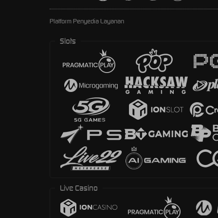
Platform Penyedia Layanan
Slots
Live Casino